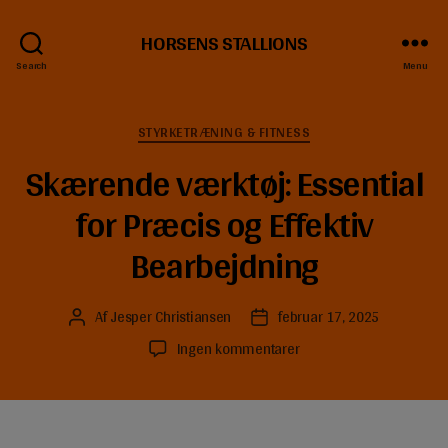
HORSENS STALLIONS
Search
Menu
Kategorier
STYRKETRÆNING & FITNESS
Skærende værktøj: Essential
for Præcis og Effektiv
Bearbejdning
Af
Jesper Christiansen
februar 17, 2025
Indlægsforfatter
Indlægsdato
til
Ingen kommentarer
Skærende
værktøj:
Essential
for