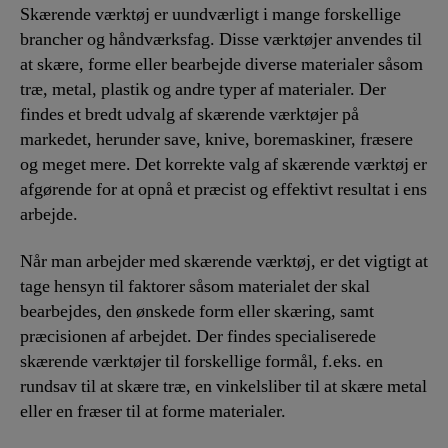
Præcis
Skærende værktøj er uundværligt i mange forskellige
og
brancher og håndværksfag. Disse værktøjer anvendes til
Effektiv
at skære, forme eller bearbejde diverse materialer såsom
Bearbejdning
træ, metal, plastik og andre typer af materialer. Der
findes et bredt udvalg af skærende værktøjer på
markedet, herunder save, knive, boremaskiner, fræsere
og meget mere. Det korrekte valg af skærende værktøj er
afgørende for at opnå et præcist og effektivt resultat i ens
arbejde.
Når man arbejder med skærende værktøj, er det vigtigt at
tage hensyn til faktorer såsom materialet der skal
bearbejdes, den ønskede form eller skæring, samt
præcisionen af arbejdet. Der findes specialiserede
skærende værktøjer til forskellige formål, f.eks. en
rundsav til at skære træ, en vinkelsliber til at skære metal
eller en fræser til at forme materialer.