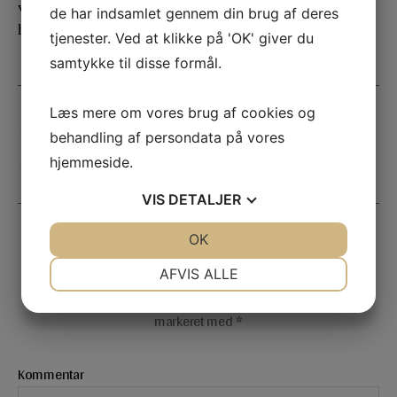
værktøjskasse, uanset om man er professionel
de har indsamlet gennem din brug af deres
håndværker eller gør-det-selv entusiast.
tjenester. Ved at klikke på 'OK' giver du
samtykke til disse formål.
Læs mere om vores brug af cookies og
←
Professionel iPhone reparation i Næstved
behandling af persondata på vores
→
Vigtigheden af Professionel Asbestsanering
hjemmeside.
VIS
DETALJER
JA
NEJ
OK
JA
NEJ
Skriv et svar
NØDVENDIGE
PRÆFERENCER
AFVIS ALLE
Din e-mailadresse vil ikke blive publiceret.
Krævede felter er
JA
NEJ
JA
NEJ
markeret med
*
MARKETING
STATISTIK
Kommentar