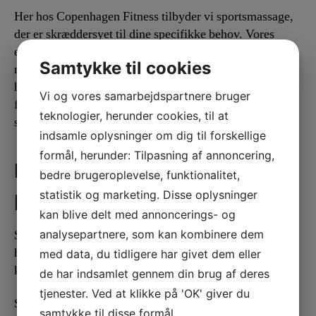
Her hos Copenhagen Fitness tilbyder vi sportsmassage,
der er skræddersyet til dine specifikke behov. Vores
erfarne terapeuter vil arbejde sammen med dig for at
Samtykke til cookies
målrette områder, der er stramme eller spændte, og
hjælpe dig med at føle dig bedst muligt før eller efter
Vi og vores samarbejdspartnere bruger
fysisk aktivitet. Kontakt os i dag for at bestille en tid! Vi
teknologier, herunder cookies, til at
ser frem til at hjælpe dig med at nå dine fitnessmål!
indsamle oplysninger om dig til forskellige
formål, herunder: Tilpasning af annoncering,
Det kan bidrage til at forbedre
bedre brugeroplevelse, funktionalitet,
præstationen.
statistik og marketing. Disse oplysninger
kan blive delt med annoncerings- og
analysepartnere, som kan kombinere dem
Sportsmassage er en form for massage, der bruges til at
hjælpe sportsudøvere med at forberede sig på eller
med data, du tidligere har givet dem eller
komme sig efter fysisk aktivitet.
de har indsamlet gennem din brug af deres
tjenester. Ved at klikke på 'OK' giver du
Sportsmassage kan hjælpe med at forbedre din
samtykke til disse formål.