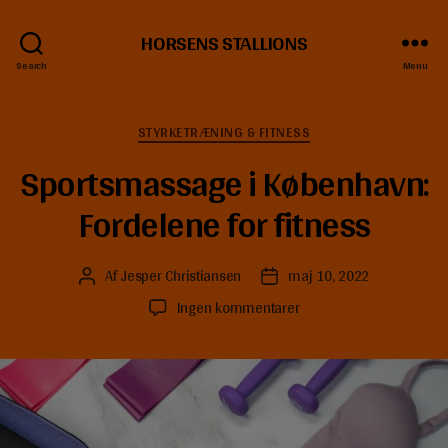
HORSENS STALLIONS
Search
Menu
Kategorier
STYRKETRÆNING & FITNESS
Sportsmassage i København:
Fordelene for fitness
Af
Jesper Christiansen
maj 10, 2022
Indlægsforfatter
Indlægsdato
til
Ingen kommentarer
Sportsmassage
i
København:
Fordelene
for
fitness