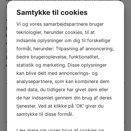
skønhedsklinik addicted
Samtykke til cookies
Vi mangler et par gode skønhedsklinikker her i Horsens.
Vi og vores samarbejdspartnere bruger
Hvorfor er der ikke nogen der starter det så jeg ikke
teknologier, herunder cookies, til at
behøver at køre hele vejen til København for at få min
indsamle oplysninger om dig til forskellige
drømme behandling.
formål, herunder: Tilpasning af annoncering,
Jeg ville ønske der var en klinik med så god service som
bedre brugeroplevelse, funktionalitet,
Beautyart i Jylland men det findes desværre ikke. Måske
en dag det kommer ellers åbner jeg en selv.
statistik og marketing. Disse oplysninger
kan blive delt med annoncerings- og
analysepartnere, som kan kombinere dem
med data, du tidligere har givet dem eller
←
julefrokost i historiske lokaler midt i København
de har indsamlet gennem din brug af deres
tjenester. Ved at klikke på 'OK' giver du
→
Hvor skal man spise i København
samtykke til disse formål.
Læs mere om vores brug af cookies og