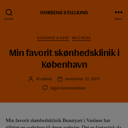
HORSENS STALLIONS
Search
Menu
Kategorier
SUNDHED & KOST
WELLNESS
Min favorit skønhedsklinik i
København
Af
admin
november 13, 2020
Indlægsforfatter
Indlægsdato
til
Ingen kommentarer
Min
favorit
skønhedsklinik
i
København
Min favorit skønhedsklinik Beautyart i Vanløse har
tilføjet en webshop til deres website. Det er fantastisk da